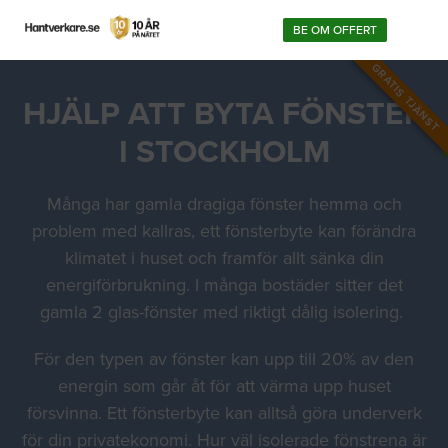
BE OM OFFERT
GRATIS TJÄNST
HJÄLP ATT BYTA FÖNSTER
I STOCKHOLM
Många har gamla dragiga fönster hemma och
problem med kallras, ett fönsterbyte kan förändra
klimatet i huset och framför allt sänka din
energiförbrukning. I många bostäder sitter det
gamla 2 glas-fönster med riktigt dålig isolering.
För den typen av fönster kan upp till 20% av den
energin som går åt för att värma upp huset
försvinna. Ett fönsterbyte kan alltså göra underverk
för din privatekonomi. Hur väl isolerade fönstrena är