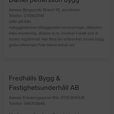
NÅGRA UTVALDA FÖRETAG
Daniel pettersson bygg
Adress: Bergsunds Strand 35, stockholm
Telefon: 0701421741
utför allt från
nybyggnationer,tillbyggnader,renoveringar, takbyten,
köks montering. altaner m.m. innehar f-skatt och är
moms registrerad. Har flera års erfarenhet innom bygg.
goda referenser Från bland annat ncc
Fredhälls Bygg &
Fastighetsunderhåll AB