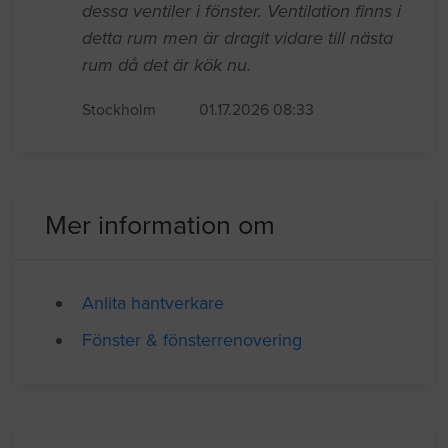
Behöver montera en spaltventil i fönstret
, då detta rum ej fick ok vid ovk. Detta är
f. d köket som nu är sovrum och saknar
dessa ventiler i fönster. Ventilation finns i
detta rum men är dragit vidare till nästa
rum då det är kök nu.
Stockholm
01.17.2026 08:33
Mer information om
Anlita hantverkare
Fönster & fönsterrenovering