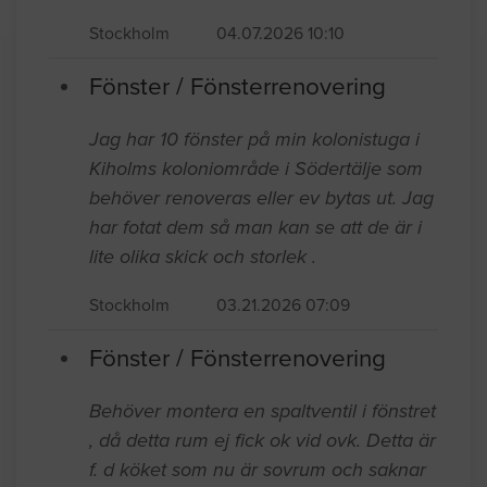
krav på nödutgång/utrymningsväg, vilket
krävs för att få slutbesked på min
bostadsrätt. Beskrivning av arbetet:
Stockholm
04.07.2026 10:10
Fönster / Fönsterrenovering
Jag har 10 fönster på min kolonistuga i
Kiholms koloniområde i Södertälje som
behöver renoveras eller ev bytas ut. Jag
har fotat dem så man kan se att de är i
lite olika skick och storlek .
Stockholm
03.21.2026 07:09
Fönster / Fönsterrenovering