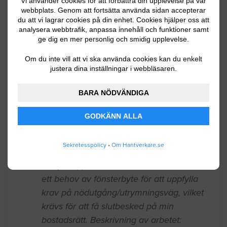
Vi använder cookies för att förbättra din upplevelse på vår
persiennerna. Alltså enbart ta bort och
webbplats. Genom att fortsätta använda sidan accepterar
du att vi lagrar cookies på din enhet. Cookies hjälper oss att
inte sätta in nya.
analysera webbtrafik, anpassa innehåll och funktioner samt
ge dig en mer personlig och smidig upplevelse.
Stockholm
06.29.2026 13:06
Om du inte vill att vi ska använda cookies kan du enkelt
Fönster / Fönsterrenovering
justera dina inställningar i webbläsaren.
BARA NÖDVÄNDIGA
Hej! Vi är en brf på 10 lägenheter som
skulle vilja få en bedömning och offert
GODKÄNN ALLA
på fönsterrenovering. Huset är från 1944
och det är orginalfönster
Sekretesspolicy
•
Om Hantverkare.se
Stockholm
05.01.2026 19:40
Fönster / Fönsterrenovering
" Hej, Hoppas allt är bra med er! Vi har
ett behov av fönsterbyte för att uppfylla