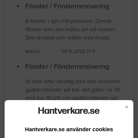
skulle kosta att byta ut kasset
Malmö
06.16.2026 15:31
Fönster / Fönsterrenovering
8 fönster i lgh i rörsjöstaden. Gamla
fönster som ska målas om på insidan.
Ska skrapas och målas med linolja.
Malmö
06.15.2026 21:11
Fönster / Fönsterrenovering
×
Vi letar efter företag som kan renovera
gjutjärnsfönster på tak, det gäller ca 70
små (ca 15x25 cm) gjutjärnsfönster på
Hantverkare.se använder cookies
tak i centrala Malmö på lägenhetshus