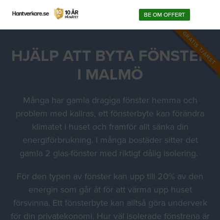
BE OM OFFERT
GRATIS TJÄNST
HJÄLP ATT BYTA FÖNSTER
I MALMÖ
Många har gamla dragiga fönster hemma och
problem med kallras, ett fönsterbyte kan förändra
klimatet i huset och framför allt sänka din
energiförbrukning. I många bostäder sitter det
gamla 2 glas-fönster med riktigt dålig isolering.
För den typen av fönster kan upp till 20% av den
energin som går åt för att värma upp huset
försvinna. Ett fönsterbyte kan alltså göra underverk
för din privatekonomi. Hur väl isolerade fönstrena är