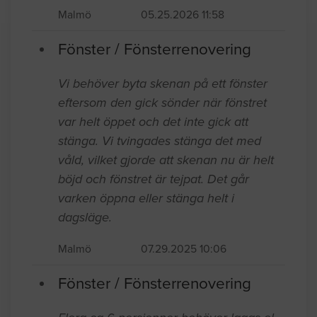
Ca 10 fönster där foder och fönster
behöver renoveras i fristående villa i
malmö
Malmö
05.25.2026 11:58
Fönster / Fönsterrenovering
Vi behöver byta skenan på ett fönster
eftersom den gick sönder när fönstret
var helt öppet och det inte gick att
stänga. Vi tvingades stänga det med
våld, vilket gjorde att skenan nu är helt
böjd och fönstret är tejpat. Det går
varken öppna eller stänga helt i
dagsläge.
Malmö
07.29.2025 10:06