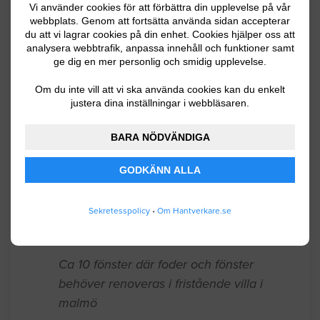
från 1929. Alternativt någon
Vi använder cookies för att förbättra din upplevelse på vår
webbplats. Genom att fortsätta använda sidan accepterar
välrenommerad kompetens inom
du att vi lagrar cookies på din enhet. Cookies hjälper oss att
byggnadsvård som kan hjälpa oss med
analysera webbtrafik, anpassa innehåll och funktioner samt
ge dig en mer personlig och smidig upplevelse.
underlag till en ansökan om bygglov för
borttagande av fönstren om det inte
Om du inte vill att vi ska använda cookies kan du enkelt
bedöms rimligt med renovering.
justera dina inställningar i webbläsaren.
Malmö
06.13.2026 07:31
BARA NÖDVÄNDIGA
Fönster / Fönsterrenovering
GODKÄNN ALLA
Utvändigt målning av fönster, dörrar och
Sekretesspolicy
•
Om Hantverkare.se
staket
Malmö
05.31.2026 09:07
Fönster / Fönsterrenovering