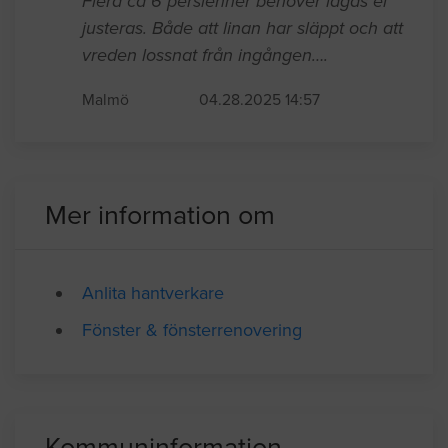
Fönster / Fönsterrenovering
Flera ca 6 persienner behöver lagas el
justeras. Både att linan har släppt och att
vreden lossnat från ingången….
Malmö
04.28.2025 14:57
Mer information om
Anlita hantverkare
Fönster & fönsterrenovering