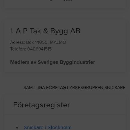
privatpersoner, fastighetsägare, bostadsrättsföreningar
och företag.
Medlem av Sveriges Byggindustrier
I. A P Tak & Bygg AB
Adress: Box 14050, MALMÖ
Telefon: 0406941515
Medlem av Sveriges Byggindustrier
SAMTLIGA FÖRETAG I YRKESGRUPPEN SNICKARE
Företagsregister