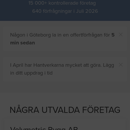
15 000+ kontrollerade företag
640 förfrågningar i Juli 2026
Någon i Göteborg la in en offertförfrågan för
5
min sedan
I April har Hantverkarna mycket att göra. Lägg
in ditt uppdrag i tid
Du och
8 andra
på sajten letar efter proffshjälp
just nu