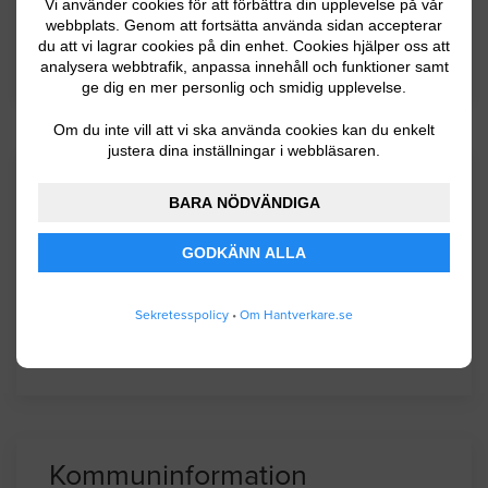
Vi använder cookies för att förbättra din upplevelse på vår
Bygga basturum 3. 25x 4 m. Med dusch
webbplats. Genom att fortsätta använda sidan accepterar
du att vi lagrar cookies på din enhet. Cookies hjälper oss att
Malmö
11.04.2016 11:48
analysera webbtrafik, anpassa innehåll och funktioner samt
ge dig en mer personlig och smidig upplevelse.
Om du inte vill att vi ska använda cookies kan du enkelt
justera dina inställningar i webbläsaren.
Mer information om
BARA NÖDVÄNDIGA
GODKÄNN ALLA
Anlita hantverkare
Anlita snickare
Sekretesspolicy
•
Om Hantverkare.se
Rotavdrag
Kommuninformation