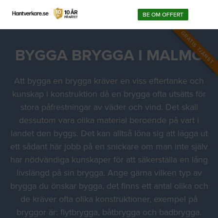
BE OM OFFERT
GRATIS TJÄNST
BYGGA BRYGGA I MALMÖ
Att bygga en brygga kräver en viss eftertanke och
kunskap i konstruktion då en brygga ofta utsätts för
stora påfrestningar av väder och vind. Det skall
dessutom vara olika material beroende på vart i
landet den byggs. Det kan alltså löna sig att lägga ut
ett sådant här jobb på en snickare om man inte själv
har nödvändiga kunskaper för att säkerställa en lång
livslängd på sin brygga. Ange gärna vilken typ av
brygga du önskar bygga, det finns ett antal olika och
de kräver ofta olika konstruktioner, exempel på
bryggor är: flytbrygga, båtbrygga och badbrygga.