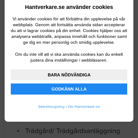
Buskarna är ca 2 meter i diameter och
Hantverkare.se använder cookies
är olika typer av barrbuskar.
Vi använder cookies för att förbättra din upplevelse på vår
webbplats. Genom att fortsätta använda sidan accepterar
Norrköping
04.17.2024 18:23
du att vi lagrar cookies på din enhet. Cookies hjälper oss att
analysera webbtrafik, anpassa innehåll och funktioner samt
ge dig en mer personlig och smidig upplevelse.
Trädgård/ Trädgårdsanläggning
Om du inte vill att vi ska använda cookies kan du enkelt
Behöver gräva för fiber anslutning in till
justera dina inställningar i webbläsaren.
huset
BARA NÖDVÄNDIGA
Norrköping
09.20.2022 12:30
GODKÄNN ALLA
Trädgård/ Trädgårdsanläggning
Sekretesspolicy
•
Om Hantverkare.se
Vi har 7 träd (äpple, körsbär, päron,
syren) i vår trädgård som behöver
beskäras.