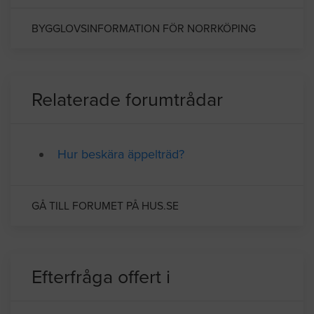
spektrum av branscher men den största är
industrinäringen.
BYGGLOVSINFORMATION FÖR NORRKÖPING
Relaterade forumtrådar
Hur beskära äppelträd?
GÅ TILL FORUMET PÅ HUS.SE