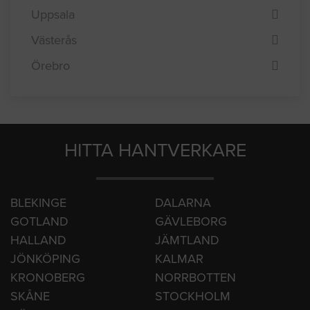
Sundsvall
Umeå
Uppsala
Västerås
Örebro
HITTA HANTVERKARE
BLEKINGE
DALARNA
GOTLAND
GÄVLEBORG
HALLAND
JÄMTLAND