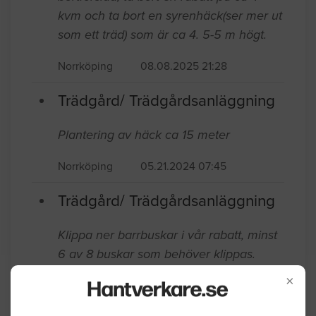
Trädgård/ Trädgårdsanläggning
Vill ta bort en häck på ca 25 meter och
bortforslad, ta bort en rabatt på ca 4
kvm och ta bort en syrenhäck(ser mer ut
som ett träd) som är ca 4. 5-5 m högt.
Norrköping
08.08.2025 21:28
Trädgård/ Trädgårdsanläggning
Plantering av häck ca 15 meter
Norrköping
05.21.2024 07:45
Trädgård/ Trädgårdsanläggning
×
Klippa ner barrbuskar i vår rabatt, minst
6 av 8 buskar som behöver klippas.