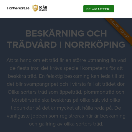
BE OM OFFERT
GRATIS TJÄNST
BESKÄRNING OCH
TRÄDVÅRD I NORRKÖPING
Att ta hand om ett träd är en större utmaning än vad
de flesta tror, det krävs speciell kompetens för att
beskära träd. En felaktig beskärning kan leda till att
det blir svampangripet och i värsta fall att trädet dör.
Olika sorters träd som äppelträd, plommonträd och
körsbärsträd ska beskäras på olika sätt vid olika
tidpunkter så det är mycket att hålla reda på. De
vanligaste jobben som registreras här är beskärning
och gallring av olika sorters träd.