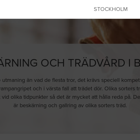
STOCKHOLM
ÄRNING OCH TRÄDVÅRD I 
e utmaning än vad de flesta tror, det krävs speciell kompete
 svampangripet och i värsta fall att trädet dör. Olika sorte
 vid olika tidpunkter så det är mycket att hålla reda på. 
är beskärning och gallring av olika sorters träd.