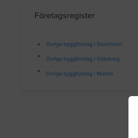
Företagsregister
Övriga byggföretag i Stockholm
Övriga byggföretag i Göteborg
Övriga byggföretag i Malmö