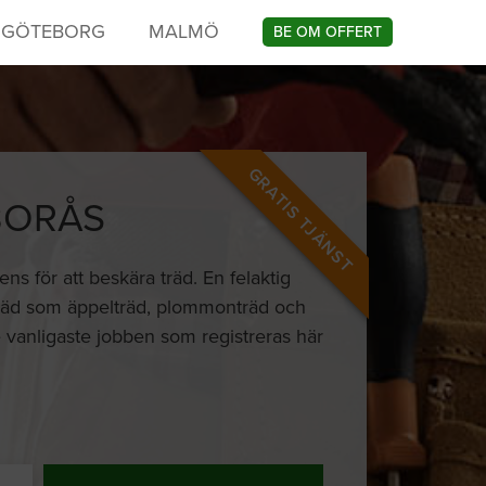
GÖTEBORG
MALMÖ
BE OM OFFERT
GRATIS TJÄNST
BORÅS
ns för att beskära träd. En felaktig
rs träd som äppelträd, plommonträd och
De vanligaste jobben som registreras här