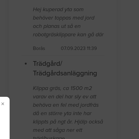
Hej kuperad yta som
behöver toppas med jord
och planas ut så en
robotgräsklippare kan gå där
Borås
07.09.2023 11:39
Trädgård/
Trädgårdsanläggning
Klippa gräs, ca 1500 m2
varav en del har sly ev att
×
behöva en fel med jordfräs
då en större yta inte har
klippts på ngt år. Hjälp också
med att såga ner ett
träd/buskage.