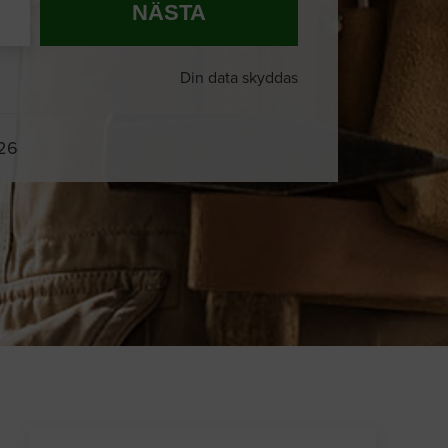
NÄSTA
Din data skyddas
026
Du och
8 andra
på sajten letar efter
proffshjälp just nu