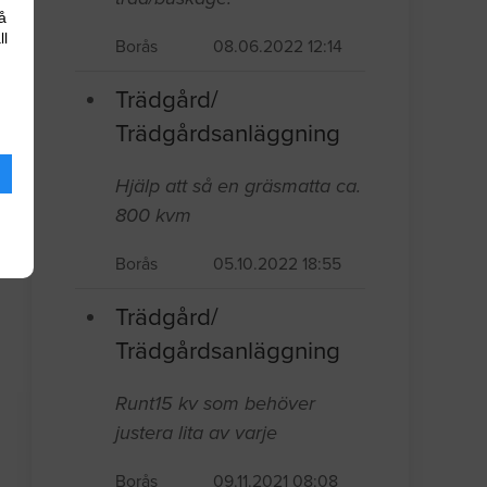
å
ll
Borås
08.06.2022 12:14
Trädgård/
Trädgårdsanläggning
Hjälp att så en gräsmatta ca.
800 kvm
Borås
05.10.2022 18:55
Trädgård/
Trädgårdsanläggning
Runt15 kv som behöver
justera lita av varje
Borås
09.11.2021 08:08