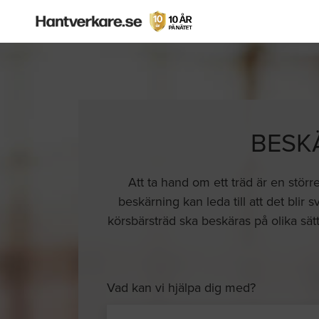
BESK
Att ta hand om ett träd är en störr
beskärning kan leda till att det blir
körsbärsträd ska beskäras på olika sätt
Vad kan vi hjälpa dig med?