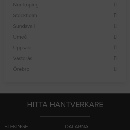
Lund
Malmö
Norrköping
Stockholm
Sundsvall
Umeå
Uppsala
Västerås
Örebro
HITTA HANTVERKARE