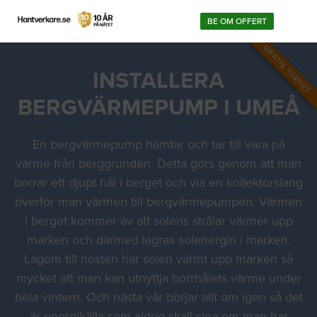
BE OM OFFERT
GRATIS TJÄNST
INSTALLERA
BERGVÄRMEPUMP I UMEÅ
En bergvärmepump hämtar och tar till vara på
värme från berggrunden. Detta görs genom att man
borrar ett djupt hål i berget och via en kollektorslang
överför man värmen till bergvärmepumpen. Värmen
i berget kommer av att solens strålar värmer upp
marken och därmed lagras solenergin i marken.
Lagom till hösten har solen värmt upp marken så
mycket att man kan utnyttja borrhålets värme under
hela vintern. Och nästa vår börjar allt om igen så det
är energikälla som aldrig skall sina om man har