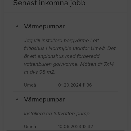
Övriga byggföretag i Malmö
Senast inkomna jobb
Värmepumpar
Jag vill installera bergvärme i ett
fritidshus i Norrmjöle utanför Umeå. Det
är ett enplanshus med förberedd
vattenburen golvvärme. Måtten är 7x14
m dvs 98 m2.
Umeå
01.20.2024 11:36
Värmepumpar