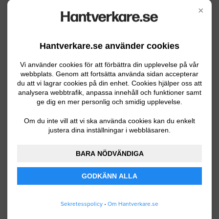
×
Installera en luftvatten pump
Umeå
10.06.2023 12:32
Hantverkare.se använder cookies
Värmepumpar
Vi använder cookies för att förbättra din upplevelse på vår
webbplats. Genom att fortsätta använda sidan accepterar
Har fått ta reda på en begagnad
du att vi lagrar cookies på din enhet. Cookies hjälper oss att
analysera webbtrafik, anpassa innehåll och funktioner samt
luftvärmepump som jag skulle vilja ha
ge dig en mer personlig och smidig upplevelse.
installerad i mitt garage. Ingen
eldragning utan bara installera pumpen
Om du inte vill att vi ska använda cookies kan du enkelt
justera dina inställningar i webbläsaren.
Umeå
03.27.2023 14:35
BARA NÖDVÄNDIGA
Värmepumpar
GODKÄNN ALLA
Önskar byta ut vår befintliga
bergvärmepump:Fighter-1215-7, nibe mot
Sekretesspolicy
•
Om Hantverkare.se
en ny. Det behöver inte vara nibe som vi