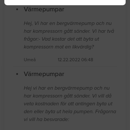
byter ut mot.
Umeå
12.29.2022 07:28
Värmepumpar
Hej, Vi har en bergvärmepump och nu
har kompressorn gått sönder. Vi har två
frågor:- Vad kostar det att byta ut
kompressorn mot en likvärdig?
Umeå
12.22.2022 06:48
Värmepumpar
Hej vi har en bergvärmepump och nu
har kompressorn gått sönder. Vi vill då
veta kostnaden för att antingen byta ut