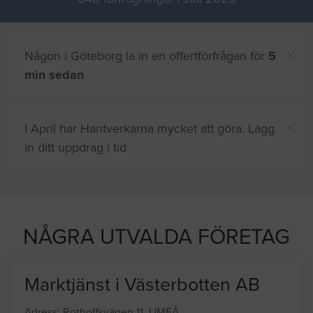
Någon i Göteborg la in en offertförfrågan för
5
min sedan
I April har Hantverkarna mycket att göra. Lägg
in ditt uppdrag i tid
h
8 andra
på sajten letar efter proffshjälp
NÅGRA UTVALDA FÖRETAG