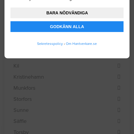
Forshaga
BARA NÖDVÄNDIGA
Grums
GODKÄNN ALLA
Hagfors
Hammarö
Sekretesspolicy
•
Om Hantverkare.se
Karlstad
Kil
Kristinehamn
Munkfors
Storfors
Sunne
Säffle
Torsby