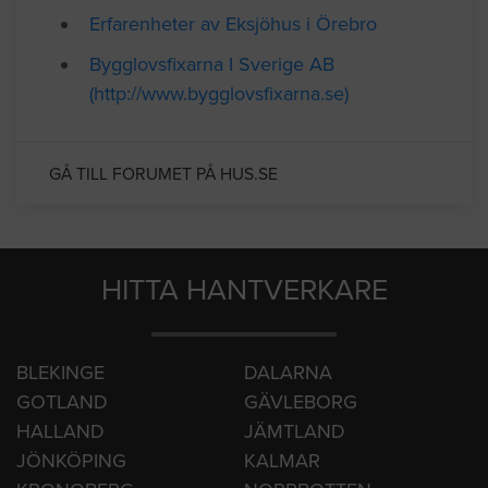
Erfarenheter av Eksjöhus i Örebro
Bygglovsfixarna I Sverige AB
(http://www.bygglovsfixarna.se)
GÅ TILL FORUMET PÅ HUS.SE
HITTA HANTVERKARE
BLEKINGE
DALARNA
GOTLAND
GÄVLEBORG
HALLAND
JÄMTLAND
JÖNKÖPING
KALMAR