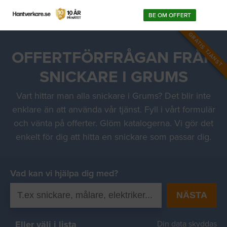
BE OM OFFERT
GRATIS TJÄNST
OFFERTFÖRFRÅGAN FRÅN
SNICKARE I GRUMS
Vart hittar man alla snickare i Grums? Det blir inte
enklare än att använda vår tjänst. Fyll i vårt formulär
och vänta på offerter. Glöm katalogerna. Vi gör det
enkelt för dig att hitta en snickare som passar dig.
Vad kan vi hjälpa dig med?
NÄSTA
Eller välj i lista
Din data skyddas