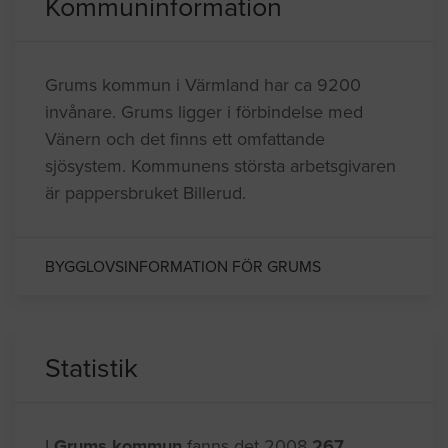
Kommuninformation
Grums kommun i Värmland har ca 9200
invånare. Grums ligger i förbindelse med
Vänern och det finns ett omfattande
sjösystem. Kommunens största arbetsgivaren
är pappersbruket Billerud.
BYGGLOVSINFORMATION FÖR GRUMS
Statistik
I
Grums kommun
fanns det 2008
267