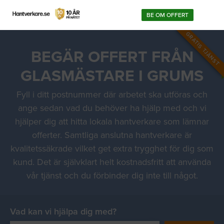
BE OM OFFERT
GRATIS TJÄNST
BEGÄR OFFERT FRÅN
GLASMÄSTARE I GRUMS
Fyll i ditt postnummer där arbetet ska utföras och
ange sedan vad du behöver ha hjälp med och vi
hjälper dig att hitta lokala hantverkare som lämnar
offerter. Samtliga anslutna hantverkare är
kvalitetssäkrade vilket get extra trygghet för dig som
kund. Det är självklart helt kostnadsfritt att använda
vår tjänst och du förbinder dig inte till något.
Vad kan vi hjälpa dig med?