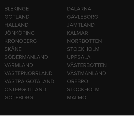
BLEKINGE
DALARNA
GOTLAND
GÄVLEBORG
HALLAND
JÄMTLAND
JÖNKÖPING
KALMAR
KRONOBERG
NORRBOTTEN
SKÅNE
STOCKHOLM
SÖDERMANLAND
UPPSALA
VÄRMLAND
VÄSTERBOTTEN
VÄSTERNORRLAND
VÄSTMANLAND
VÄSTRA GÖTALAND
ÖREBRO
ÖSTERGÖTLAND
STOCKHOLM
GÖTEBORG
MALMÖ
Copyright 2009-2026 Quality Unlimited AB Telefon: 0771 - 750 750