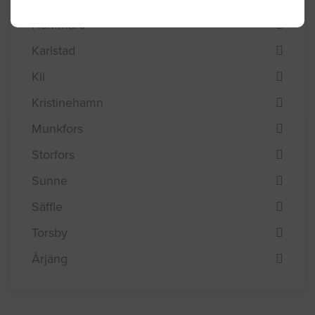
Hammarö
Karlstad
Kil
Kristinehamn
Munkfors
Storfors
Sunne
Säffle
Torsby
Årjäng