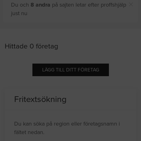
Du och
8 andra
på sajten letar efter proffshjälp
just nu
Hittade 0 företag
LÄGG TILL DITT FÖRETAG
Fritextsökning
Du kan söka på region eller företagsnamn i
fältet nedan.