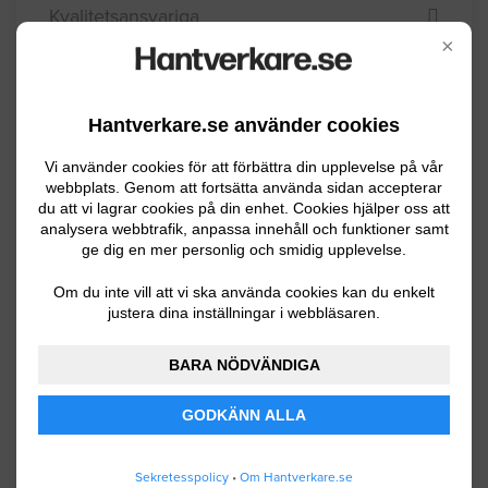
Kvalitetsansvariga
×
Plattsättare
Stensättare
Hantverkare.se använder cookies
Mattläggare
Vi använder cookies för att förbättra din upplevelse på vår
Värmepumpar
webbplats. Genom att fortsätta använda sidan accepterar
du att vi lagrar cookies på din enhet. Cookies hjälper oss att
Välj kommun
analysera webbtrafik, anpassa innehåll och funktioner samt
ge dig en mer personlig och smidig upplevelse.
Arvika
Om du inte vill att vi ska använda cookies kan du enkelt
justera dina inställningar i webbläsaren.
Eda
Filipstad
BARA NÖDVÄNDIGA
Forshaga
GODKÄNN ALLA
Grums
Sekretesspolicy
•
Om Hantverkare.se
Hagfors