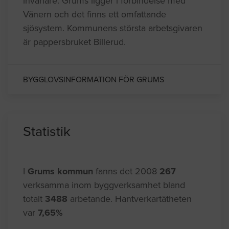
invånare. Grums ligger i förbindelse med
Vänern och det finns ett omfattande
sjösystem. Kommunens största arbetsgivaren
är pappersbruket Billerud.
BYGGLOVSINFORMATION FÖR GRUMS
Statistik
I
Grums kommun
fanns det 2008
267
verksamma inom byggverksamhet bland
totalt
3488
arbetande. Hantverkartätheten
var
7,65%