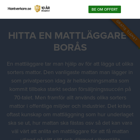
BE OM OFFERT
GRATIS TJÄNST
HITTA EN MATTLÄGGARE I
BORÅS
En mattläggare tar man hjälp av för att lägga ut olika
sorters mattor. Den vanligaste mattan man lägger in
som privatperson idag är heltäckningsmatta som
kommit tillbaka starkt sedan försäljningssuccén på
70-talet. Men framför allt används olika sorters
mattor i offentliga miljöer och industrier. Det krävs
oftast kunskap om mattläggning som hur underlaget
ska se ut, hur mattan ska fästas osv så det kan vara
väl värt att anlita en mattläggare för att få mattan
utlagd på rätt sätt och därmed säkerställa