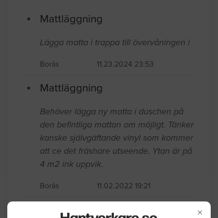
Mattläggning
Lägga matta i trappa till övervåningen i
Borås
11.23.2024 23:53
Mattläggning
Behöver lägga ny matta i duschen på
den befintliga mattan om möjligt. Tänker
kanske självgäftande vinyl som kommer
att ce det fräshare utseende. Ytan är på
4 m2 ink uppvik.
Borås
11.02.2022 19:21
Mattläggning
×