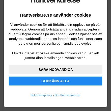
Jag behöver ha inlaggt ett laminatgolv.
Ta bort golv listerna först så det kommer
Hantverkare.se använder cookies
ända in till väggen och sedan montera
Vi använder cookies för att förbättra din upplevelse på vår
på listerna igen. Det är betong i
webbplats. Genom att fortsätta använda sidan accepterar
väggarna så jag vet inte hur listerna är
du att vi lagrar cookies på din enhet. Cookies hjälper oss att
analysera webbtrafik, anpassa innehåll och funktioner samt
fästa.
ge dig en mer personlig och smidig upplevelse.
Borås
11.10.2021 10:05
Om du inte vill att vi ska använda cookies kan du enkelt
justera dina inställningar i webbläsaren.
Mattläggning
BARA NÖDVÄNDIGA
En trappa med 13 trappsteg(hyllan ska
GODKÄNN ALLA
läggas)behöver läggas omgående.
Behöver vara klart inom 2 veckor.
Sekretesspolicy
•
Om Hantverkare.se
Borås
04.12.2021 08:03