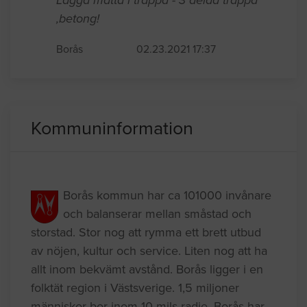
Lägga matta i trappa - 3 delad trappa
,betong!
Borås
02.23.2021 17:37
Kommuninformation
Borås kommun har ca 101000 invånare
och balanserar mellan småstad och
storstad. Stor nog att rymma ett brett utbud
av nöjen, kultur och service. Liten nog att ha
allt inom bekvämt avstånd. Borås ligger i en
folktät region i Västsverige. 1,5 miljoner
människor bor inom 10 mils radie. Borås har