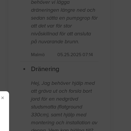
behöver vi lägga
dräneringen längre ned och
sedan sätta en pumpgrop för
att det var för stor
nivåskillnad för att ansluta
på nuvarande brunn.
Malmö
05.25.2025 07:14
Dränering
Hej, Jag behöver hjälp med
att gräva ut och forsla bort
×
jord för en nedgrävd
studsmatta (flatground
330cm), samt hjälp med
montering och installation av
denna. Vem kan hjälpa till?