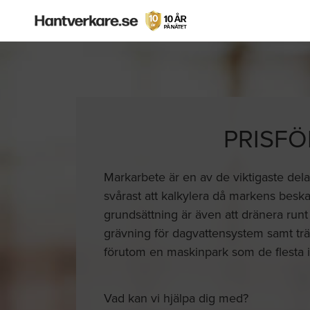
PRISFÖ
Markarbete är en av de viktigaste de
svårast att kalkylera då markens besk
grundsättning är även att dränera runt
grävning för dagvattensystem samt trä
förutom en maskinpark som de flesta i
Vad kan vi hjälpa dig med?