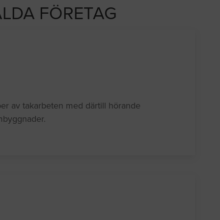
LDA FÖRETAG
yper av takarbeten med därtill hörande
ombyggnader.