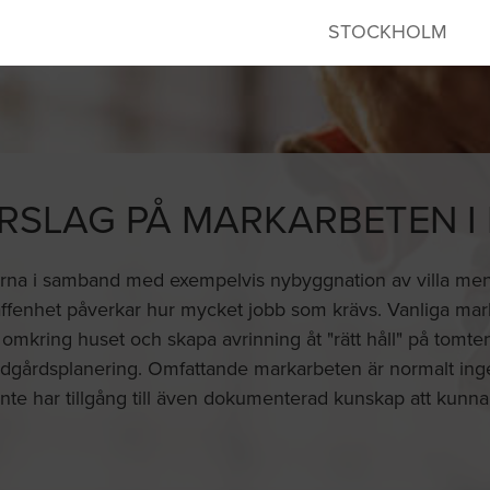
STOCKHOLM
RSLAG PÅ MARKARBETEN 
larna i samband med exempelvis nybyggnation av villa men
affenhet påverkar hur mycket jobb som krävs. Vanliga mar
 omkring huset och skapa avrinning åt "rätt håll" på tomt
dgårdsplanering. Omfattande markarbeten är normalt inge
nte har tillgång till även dokumenterad kunskap att kun