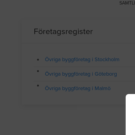
SAMTL
Företagsregister
Övriga byggföretag i Stockholm
Övriga byggföretag i Göteborg
Övriga byggföretag i Malmö