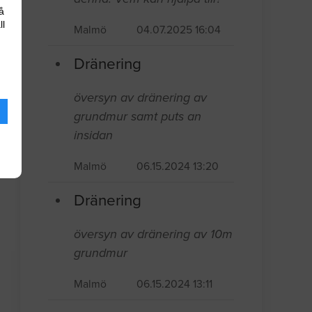
å
ll
Malmö
04.07.2025 16:04
Dränering
översyn av dränering av
grundmur samt puts an
insidan
Malmö
06.15.2024 13:20
Dränering
översyn av dränering av 10m
grundmur
Malmö
06.15.2024 13:11