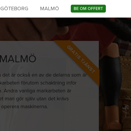
GÖTEBORG
MALMÖ
BE OM OFFERT
GRATIS TJÄNST
I MALMÖ
 det är också en av de delarna som är
karbeten förutom schaktning inför
en. Andra vanliga markarbeten är
t man gör själv utan det krävs
na operera maskinerna.