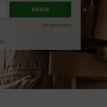
NÄSTA
Din data skyddas
026
Du och
8 andra
på sajten letar efter
proffshjälp just nu