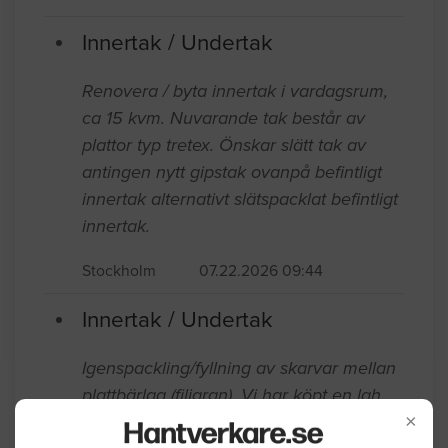
bottenplan. Ytan är 40 kvm varav 35
kvm redan har befintliga reglar i taket.
Stockholm
07.28.2026 11:28
Innertak / Undertak
Renovera / byta innertak i vardagsrum,
ca 15 kvm. Nuvarande tak består av
plattor typ tretex. Önskar slätt tak av
antingen nytt gipstak ovanpå befintligt
innertak alternativt slätspacklat befintligt
innertak.
Stockholm
07.22.2026 09:44
Innertak / Undertak
×