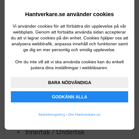
Igenspackling/fyllning av skarvar mellan
plattbärlag (filigran). Vi har köpt en lgh
Hantverkare.se använder cookies
på 72 kvm byggd 1996 (brf
Essingeviken) och likt många andra
Vi använder cookies för att förbättra din upplevelse på vår
webbplats. Genom att fortsätta använda sidan accepterar
modernare lägenheter är skarvarna
du att vi lagrar cookies på din enhet. Cookies hjälper oss att
mellan plattorna synliga. Vet tyvärr inte
analysera webbtrafik, anpassa innehåll och funktioner samt
ge dig en mer personlig och smidig upplevelse.
på rak arm vad det är för tolerans
plattorna sinsemellan, men de är ca 1,2
Om du inte vill att vi ska använda cookies kan du enkelt
m i bredd (5 st i vardagsrummet som är
justera dina inställningar i webbläsaren.
5,95 m brett).
BARA NÖDVÄNDIGA
Stockholm
10.27.2025 16:35
GODKÄNN ALLA
Innertak / Undertak
Sekretesspolicy
•
Om Hantverkare.se
Behöver hjälp att laga mindre del av
innertak där putsen spruckit