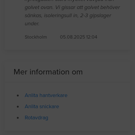
Vi vill ljudisolera ett innertak. Vi har en
uthyrningsenhet på ca 30 m2 i
undervåningen av villan, och
hyresgästen störs mycket vavljud från
golvet ovan. Vi gissar att golvet behöver
sänkas, isoleringsull in, 2-3 gipslager
under.
Stockholm
05.08.2025 12:04
Mer information om
Anlita hantverkare
Anlita snickare