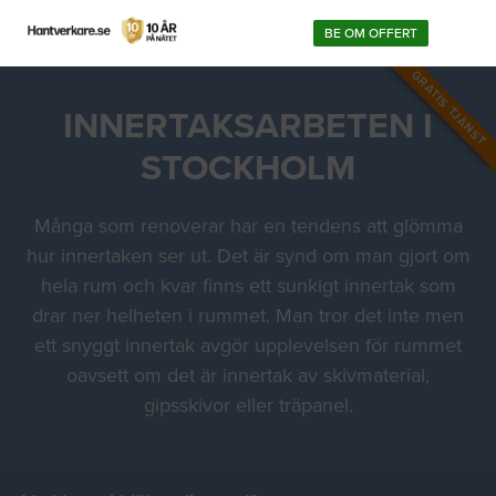
BE OM OFFERT
GRATIS TJÄNST
INNERTAKSARBETEN I
STOCKHOLM
Många som renoverar har en tendens att glömma
hur innertaken ser ut. Det är synd om man gjort om
hela rum och kvar finns ett sunkigt innertak som
drar ner helheten i rummet. Man tror det inte men
ett snyggt innertak avgör upplevelsen för rummet
oavsett om det är innertak av skivmaterial,
gipsskivor eller träpanel.