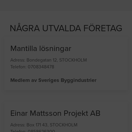
8 andra
på sajten letar efter proffshjälp
NÅGRA UTVALDA FÖRETAG
Mantilla lösningar
Adress: Bondegatan 12, STOCKHOLM
Telefon: 0708348478
Medlem av Sveriges Byggindustrier