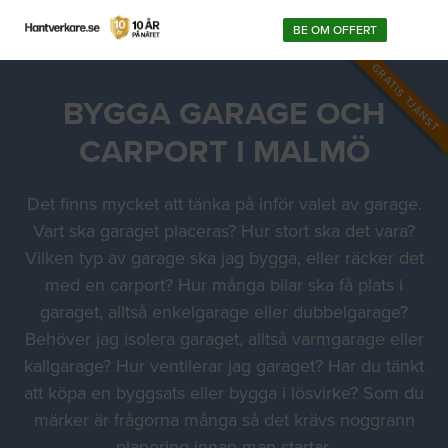
BE OM OFFERT
GRATIS TJÄNST
BYGGA GARAGE OCH
CARPORT I MALMÖ
Det finns mycket att tänka på inför valet av garage.
Vart ska garaget placeras? Hur stort ska det vara?
Vilken typ av garage ska jag bygga, eller räcker det
med en carport? Hur många bilar ska få plats i
garaget, alltså enkelgarage eller dubbelgarage?
Behöver jag isolera garaget, alltså varmgarage eller
kallgarage? Hur ventilerar jag garaget? Har du tänkt
att köpa en byggsats eller bygga i lösvirke? Som du
märker är frågorna många så det krävs noggrann
planering innan man startar.