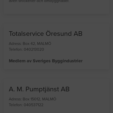
Telefon: 040-29 50 35
Vi är ett expansivt företag som utför alla typer av
takarbeten med därtill hörande plåtarbeten. Vi utför
även snickerier och ombyggnader.
Totalservice Öresund AB
Adress: Box 42, MALMÖ
Telefon: 040213020
Medlem av Sveriges Byggindustrier
A. M. Pumptjänst AB