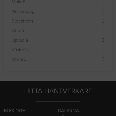
Linköping
Lund
Malmö
Norrköping
Stockholm
Umeå
Uppsala
Västerås
Örebro
HITTA HANTVERKARE