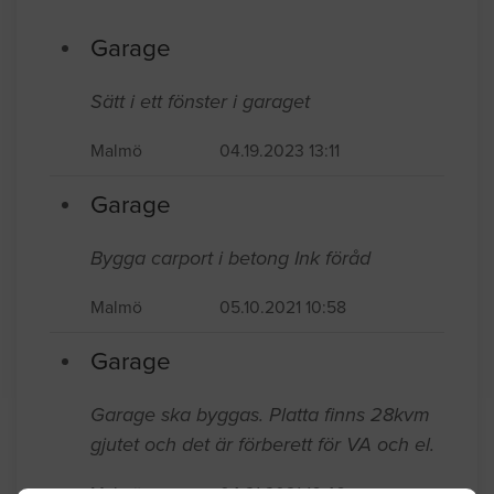
Senast inkomna jobb
Garage
Sätt i ett fönster i garaget
Malmö
04.19.2023 13:11
Garage
Bygga carport i betong Ink föråd
Malmö
05.10.2021 10:58
Garage