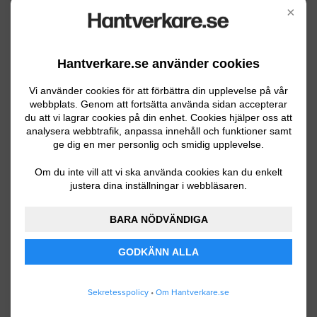
Garage ska byggas. Platta finns 28kvm
×
gjutet och det är förberett för VA och el.
Malmö
04.21.2021 16:46
Hantverkare.se använder cookies
Garage
Vi använder cookies för att förbättra din upplevelse på vår
webbplats. Genom att fortsätta använda sidan accepterar
du att vi lagrar cookies på din enhet. Cookies hjälper oss att
Gräva ut jordgolvet i en gammal garage
analysera webbtrafik, anpassa innehåll och funktioner samt
ge dig en mer personlig och smidig upplevelse.
och gjuta en betongplatta (kallgarage)
Om du inte vill att vi ska använda cookies kan du enkelt
Malmö
05.27.2020 21:34
justera dina inställningar i webbläsaren.
Garage
BARA NÖDVÄNDIGA
Vi håller på med nybygge av hus o
GODKÄNN ALLA
behöver hjälp med bygget av carport
med förråd där finns redan gjuten platta
Sekretesspolicy
•
Om Hantverkare.se
till förrådet