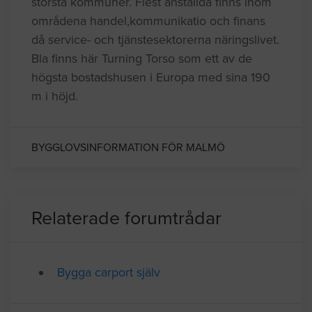
Malmö kommun som ligger i
Öresundsregionen i Skåne har ca
286000 invånare och är en Sveriges
största kommuner. Flest anställda finns inom
områdena handel,kommunikatio och finans
då service- och tjänstesektorerna näringslivet.
Bla finns här Turning Torso som ett av de
högsta bostadshusen i Europa med sina 190
m i höjd.
BYGGLOVSINFORMATION FÖR MALMÖ
Relaterade forumtrådar