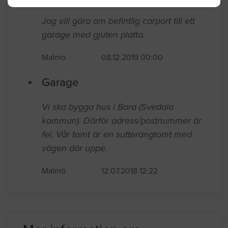
Malmö
02.20.2020 12:46
Garage
Jag vill göra om befintlig carport till ett
garage med gjuten platta.
Malmö
08.12.2019 00:00
Garage
Vi ska bygga hus i Bara (Svedala
kommun). Därför adress/postnummer är
fel. Vår tomt är en sutterängtomt med
vägen där uppe.
Malmö
12.07.2018 12:22