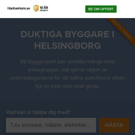
BE OM OFFERT
GRATIS TJÄNST
DUKTIGA BYGGARE I
HELSINGBORG
Ett byggprojekt kan omfatta många olika
yrkesgrupper, välj gärna någon av
underkategorierna för att bättre specificera vilken
typ av jobb som skall göras.
Vad kan vi hjälpa dig med?
NÄSTA