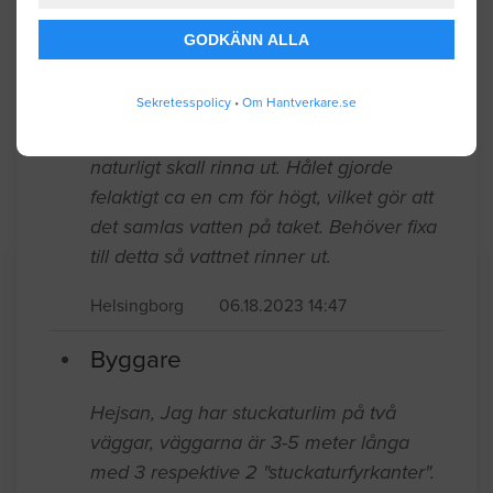
Helsingborg
04.28.2024 12:56
GODKÄNN ALLA
Byggare
Sekretesspolicy
•
Om Hantverkare.se
Utekökets tak har ett hål var vattnet
naturligt skall rinna ut. Hålet gjorde
felaktigt ca en cm för högt, vilket gör att
det samlas vatten på taket. Behöver fixa
till detta så vattnet rinner ut.
Helsingborg
06.18.2023 14:47
Byggare
Hejsan, Jag har stuckaturlim på två
väggar, väggarna är 3-5 meter långa
med 3 respektive 2 "stuckaturfyrkanter".