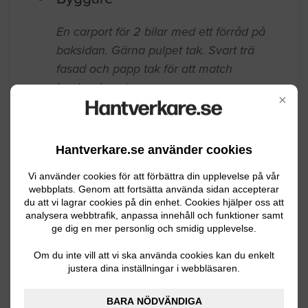
En carport för 2 bilar med ett förråd på
baksidan. Gärna pulpet tak. Svart trä
fasad och papp tak för att match
boningshuset
×
Helsingborg
07.22.2024 13:26
Byggare
Hantverkare.se använder cookies
Vi använder cookies för att förbättra din upplevelse på vår
Läckande uterums tak 15 kvm. 12år
webbplats. Genom att fortsätta använda sidan accepterar
gammalt. Nytt kanalplast tak. Träbyte
du att vi lagrar cookies på din enhet. Cookies hjälper oss att
analysera webbtrafik, anpassa innehåll och funktioner samt
ovanför taket,kanske något under,endast
ge dig en mer personlig och smidig upplevelse.
2 sidor ca 10 m. En hörna är det ruttet
Om du inte vill att vi ska använda cookies kan du enkelt
trä vad jag kan se. Finns inga
justera dina inställningar i webbläsaren.
metallbeslag L formade på den värst
läckande sidan,även grövre lister.
BARA NÖDVÄNDIGA