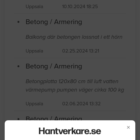
Behöver gjuta en betongplatta som
fundament till luftvattenvärmepump
Uppsala
10.10.2024 18:25
Betong / Armering
Balkong där betongen lossnat i ett hörn
Uppsala
02.25.2024 13:21
Betong / Armering
Betongplatta 120x80 cm till luft vatten
värmepump pumpen väger cirka 100 kg
×
Uppsala
02.06.2024 13:32