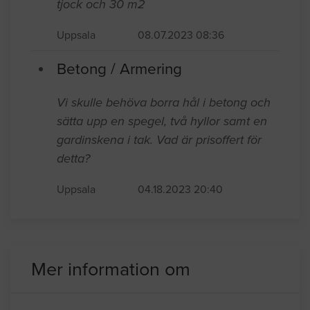
Bila upp oisolerad betongplatta på mark
i en tillbyggnad på en villa. Ca 15 cm
tjock och 30 m2
Uppsala
08.07.2023 08:36
Betong / Armering
Vi skulle behöva borra hål i betong och
sätta upp en spegel, två hyllor samt en
gardinskena i tak. Vad är prisoffert för
detta?
Uppsala
04.18.2023 20:40