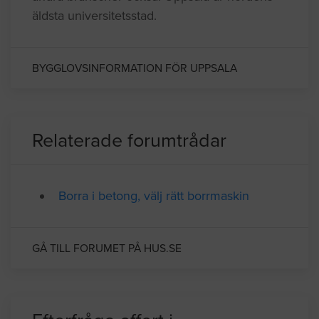
tjänstesektorn med många IT-företag men det
finns många företag representerade inom
andra branscher också. Uppsala är nordens
äldsta universitetsstad.
BYGGLOVSINFORMATION FÖR UPPSALA
Relaterade forumtrådar
Borra i betong, välj rätt borrmaskin
GÅ TILL FORUMET PÅ HUS.SE