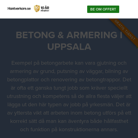
BE OM OFFERT
GRATIS TJÄNST
BETONG & ARMERING I
UPPSALA
Exempel på betongarbete kan vara gjutning och
armering av grund, putsning av väggar, bilning av
betongplattor och renovering av betongtrappor. Det
är ofta ett ganska tungt jobb som kräver speciellt
utrustning och kompetens så de allra flesta väljer att
lägga ut den här typen av jobb på yrkesmän. Det är
av yttersta vikt att arbeten inom betong utförs på ett
korrekt sätt då man kan äventyra både hållfasthet
och funktion på konstruktionerna annars.