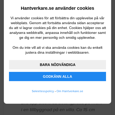
Betong / Armering
Hantverkare.se använder cookies
Hej! Vi har en liten källare/hål i golvet ca
Vi använder cookies för att förbättra din upplevelse på vår
webbplats. Genom att fortsätta använda sidan accepterar
1x1,5x1 m som är gjutet i vår kolonistuga.
du att vi lagrar cookies på din enhet. Cookies hjälper oss att
Det kommer in vatten genom ett lufthål
analysera webbtrafik, anpassa innehåll och funktioner samt
uppe i ena hörnet vid stora regn.
ge dig en mer personlig och smidig upplevelse.
Om du inte vill att vi ska använda cookies kan du enkelt
Uppsala
08.18.2023 08:41
justera dina inställningar i webbläsaren.
Betong / Armering
BARA NÖDVÄNDIGA
Fläckar av tjärvitriol på betongaltan som
GODKÄNN ALLA
behöver slipas. Är det ens möjligt?
Tacksam återkoppling via mail pga jobb.
Sekretesspolicy
•
Om Hantverkare.se
Uppsala
08.16.2023 18:29
Betong / Armering