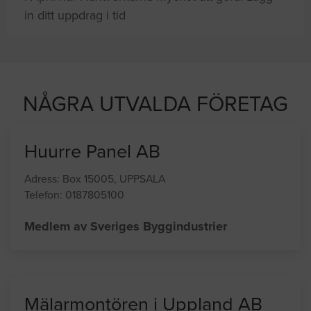
in ditt uppdrag i tid
andra
på sajten letar efter proffshjälp
NÅGRA UTVALDA FÖRETAG
Huurre Panel AB
Adress: Box 15005, UPPSALA
Telefon: 0187805100
Medlem av Sveriges Byggindustrier