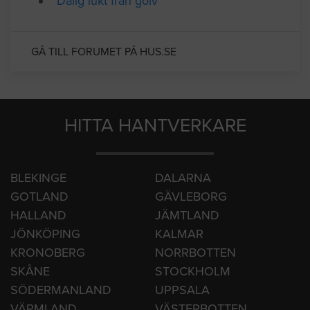
Dålig lukt från golv
GÅ TILL FORUMET PÅ HUS.SE
HITTA HANTVERKARE
BLEKINGE
DALARNA
GOTLAND
GÄVLEBORG
HALLAND
JÄMTLAND
JÖNKÖPING
KALMAR
KRONOBERG
NORRBOTTEN
SKÅNE
STOCKHOLM
SÖDERMANLAND
UPPSALA
VÄRMLAND
VÄSTERBOTTEN