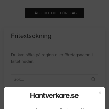
LÄGG TILL DITT FÖRETAG
Fritextsökning
Du kan söka på region eller företagsnamn i
fältet nedan.
×