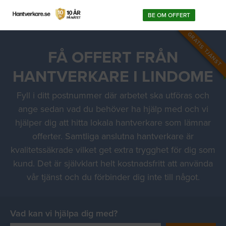
BE OM OFFERT
GRATIS TJÄNST
FÅ OFFERT FRÅN
HANTVERKARE I LINDOME
Fyll i ditt postnummer där arbetet ska utföras och
ange sedan vad du behöver ha hjälp med och vi
hjälper dig att hitta lokala hantverkare som lämnar
offerter. Samtliga anslutna hantverkare är
kvalitetssäkrade vilket get extra trygghet för dig som
kund. Det är självklart helt kostnadsfritt att använda
vår tjänst och du förbinder dig inte till något.
Vad kan vi hjälpa dig med?