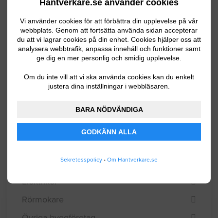
Filtrering
Hantverkare.se använder cookies
Vi använder cookies för att förbättra din upplevelse på vår
webbplats. Genom att fortsätta använda sidan accepterar
Sökfilter
du att vi lagrar cookies på din enhet. Cookies hjälper oss att
analysera webbtrafik, anpassa innehåll och funktioner samt
ge dig en mer personlig och smidig upplevelse.
Västra Götalands län
Om du inte vill att vi ska använda cookies kan du enkelt
justera dina inställningar i webbläsaren.
Mölndals kommun
BARA NÖDVÄNDIGA
Lindome
GODKÄNN ALLA
Välj bransch
Sekretesspolicy
•
Om Hantverkare.se
Målare
Elektriker
Rörmokare
Övriga byggföretag