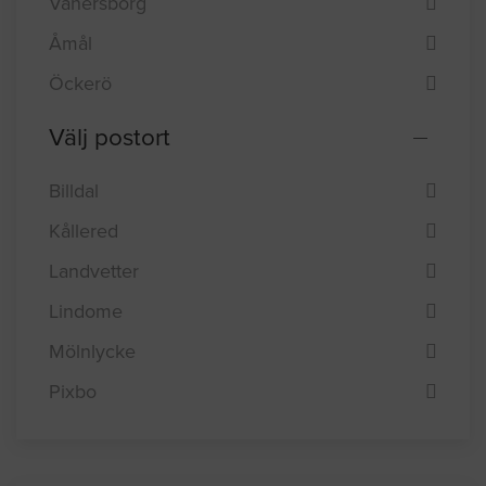
Vänersborg
Åmål
Öckerö
Välj postort
Billdal
Kållered
Landvetter
Lindome
Mölnlycke
Pixbo