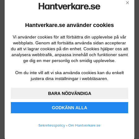
×
Rörmokare
Övriga byggföretag
Hantverkare.se använder cookies
Murare
Vi använder cookies för att förbättra din upplevelse på vår
webbplats. Genom att fortsätta använda sidan accepterar
Arkitekter
du att vi lagrar cookies på din enhet. Cookies hjälper oss att
analysera webbtrafik, anpassa innehåll och funktioner samt
Snickare
ge dig en mer personlig och smidig upplevelse.
Golvläggare
Om du inte vill att vi ska använda cookies kan du enkelt
justera dina inställningar i webbläsaren.
Plåtslagare
Glasmästare
BARA NÖDVÄNDIGA
Besiktningsmän
GODKÄNN ALLA
Kvalitetsansvariga
Plattsättare
Sekretesspolicy
•
Om Hantverkare.se
Stensättare