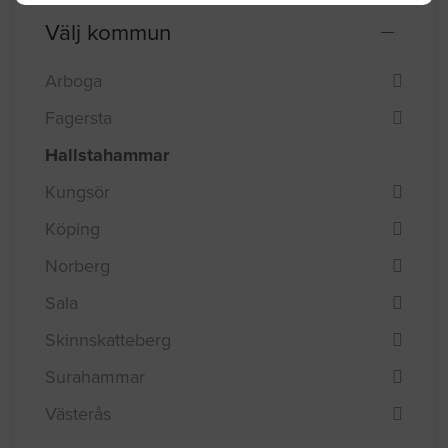
Mattläggare
Värmepumpar
Välj kommun
Arboga
Fagersta
Hallstahammar
Kungsör
Köping
Norberg
Sala
Skinnskatteberg