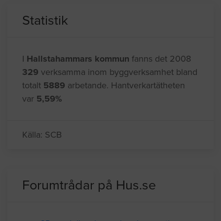
LÄS MER HÄR
Statistik
I
Hallstahammars kommun
fanns det 2008
329
verksamma inom byggverksamhet bland
totalt
5889
arbetande. Hantverkartätheten
var
5,59%
Källa: SCB