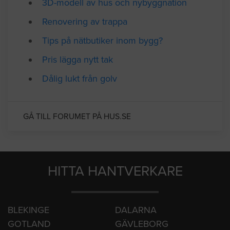
Forumtrådar på Hus.se
3D-modell av hus och nybyggnation
Renovering av trappa
Tips på nätbutiker inom bygg?
Pris lägga nytt tak
Dålig lukt från golv
GÅ TILL FORUMET PÅ HUS.SE
HITTA HANTVERKARE