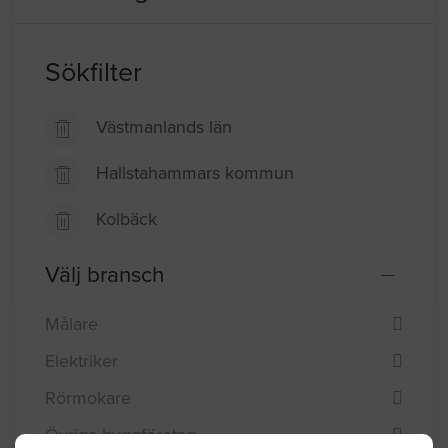
Filtrering
Sökfilter
Västmanlands län
Hallstahammars kommun
Kolbäck
Välj bransch
Målare
Elektriker