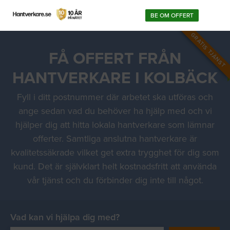
BE OM OFFERT
GRATIS TJÄNST
FÅ OFFERT FRÅN
HANTVERKARE I KOLBÄCK
Fyll i ditt postnummer där arbetet ska utföras och
ange sedan vad du behöver ha hjälp med och vi
hjälper dig att hitta lokala hantverkare som lämnar
offerter. Samtliga anslutna hantverkare är
kvalitetssäkrade vilket get extra trygghet för dig som
kund. Det är självklart helt kostnadsfritt att använda
vår tjänst och du förbinder dig inte till något.
Vad kan vi hjälpa dig med?