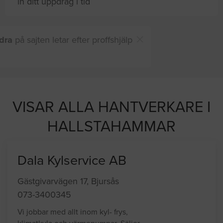
in ditt uppdrag i tid
Du och
8 andra
på sajten letar efter proffshjälp
just nu
VISAR ALLA HANTVERKARE I
HALLSTAHAMMAR
Dala Kylservice AB
Gästgivarvägen 17, Bjursås
073-3400345
Vi jobbar med allt inom kyl- frys,