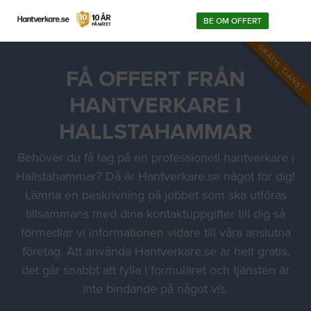
BE OM OFFERT
GRATIS TJÄNST
FÅ OFFERT FRÅN
HANTVERKARE I
HALLSTAHAMMAR
Behöver du få tag på en professionell hantverkare i
Hallstahammar? Då är Hantverkare.se något för dig!
Lämna en beskrivning på jobbet som ska utföras
tillsammans med dina kontaktuppgifter till dig så
förmedlar vi informationen vidare till våra anslutna
företag. Att använda Hantverkare.se är helt gratis,
det går snabbt att fylla i formuläret och tjänsten är
inte bindande på något vis.