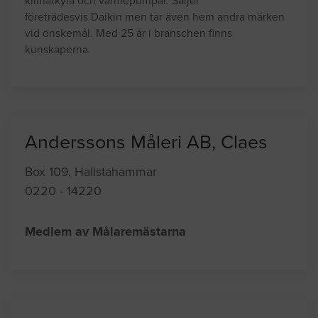
klimatkyla och värmepumpar. Säljer
företrädesvis Daikin men tar även hem andra märken
vid önskemål. Med 25 år i branschen finns
kunskaperna.
Anderssons Måleri AB, Claes
Box 109, Hallstahammar
0220 - 14220
Medlem av Målaremästarna