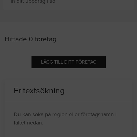
in ditt uppdrag i tid
Du och
8 andra
på sajten letar efter proffshjälp
just nu
Hittade 0 företag
LÄGG TILL DITT FÖRETAG
Fritextsökning