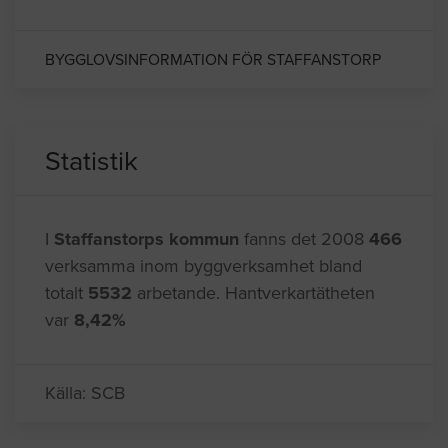
dominerar fåmansföretag inom många olika
branscher och många pendlar ut till de stora
grannstäderna.
BYGGLOVSINFORMATION FÖR STAFFANSTORP
Statistik
I
Staffanstorps kommun
fanns det 2008
466
verksamma inom byggverksamhet bland
totalt
5532
arbetande. Hantverkartätheten
var
8,42%