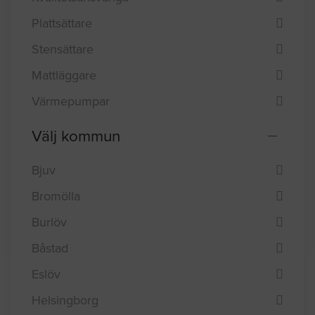
Glasmästare
Besiktningsmän
Kvalitetsansvariga
Plattsättare
Stensättare
Mattläggare
Värmepumpar
Välj kommun
Bjuv
Bromölla
Burlöv
Båstad