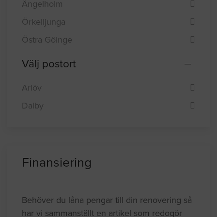
Ystad
Åstorp
Ängelholm
Örkelljunga
Östra Göinge
Välj postort
Arlöv
Dalby
Finansiering