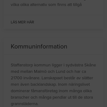
Behöver du låna pengar till din renovering så
har vi sammanställt en artikel som redogör
vilka olika alternativ som finns att tillgå
LÄS MER HÄR
Kommuninformation
Staffanstorp kommun ligger i sydvästra Skåne
med mellan Malmö och Lund och har ca
21700 invånare. Lanskapaet består av slätter
men även backlandskap. Inom näringslivet