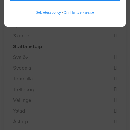
Malmö
Sekretesspolicy
•
Om Hantverkare.se
Osby
Perstorp
Simrishamn
Sjöbo
Skurup
Staffanstorp
Svalöv
Svedala
Tomelilla
Trelleborg
Vellinge