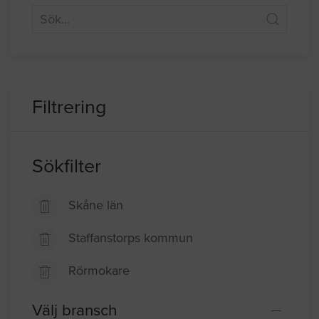
Du kan söka på region eller företagsnamn i
fältet nedan.
Filtrering
Sökfilter
Skåne län
Staffanstorps kommun