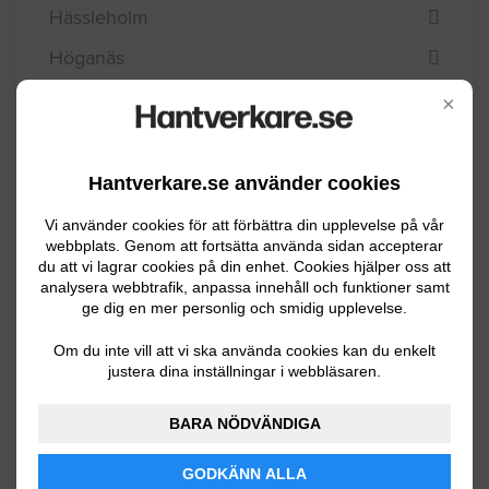
Eslöv
Helsingborg
×
Hässleholm
Höganäs
Hantverkare.se använder cookies
Hörby
Vi använder cookies för att förbättra din upplevelse på vår
Höör
webbplats. Genom att fortsätta använda sidan accepterar
du att vi lagrar cookies på din enhet. Cookies hjälper oss att
Klippan
analysera webbtrafik, anpassa innehåll och funktioner samt
ge dig en mer personlig och smidig upplevelse.
Kristianstad
Kävlinge
Om du inte vill att vi ska använda cookies kan du enkelt
justera dina inställningar i webbläsaren.
Landskrona
BARA NÖDVÄNDIGA
Lomma
Lund
GODKÄNN ALLA