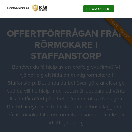
BE OM OFFERT
GRATIS TJÄNST
OFFERTFÖRFRÅGAN FRÅN
RÖRMOKARE I
STAFFANSTORP
Behöver du få hjälp av en proffsig vvs-firma? Vi
hjälper dig att hitta en duktig rörmokare i
Staffanstorp. Det enda du behöver göra är att ange
vad du vill ha hjälp med, sedan är det bara att vänta
tills du får offert på arbetet från de olika företagen.
Din tid är dyrbar och du skall inte behöva lägga den
på att försöka hitta en rörmokare som ändå inte har
tid att hjälpa dig.