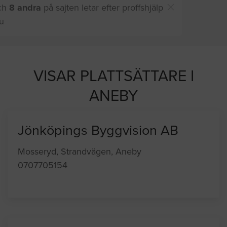
Du och
8 andra
på sajten letar efter proffshjälp
just nu
VISAR PLATTSÄTTARE I
ANEBY
Jönköpings Byggvision AB
Mosseryd, Strandvägen, Aneby
0707705154