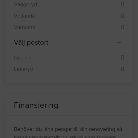
Vaggeryd
Vetlanda
Värnamo
Välj postort
Gränna
Lekeryd
Finansiering
Behöver du låna pengar till din renovering så
har vi sammanställt en artikel som redogör