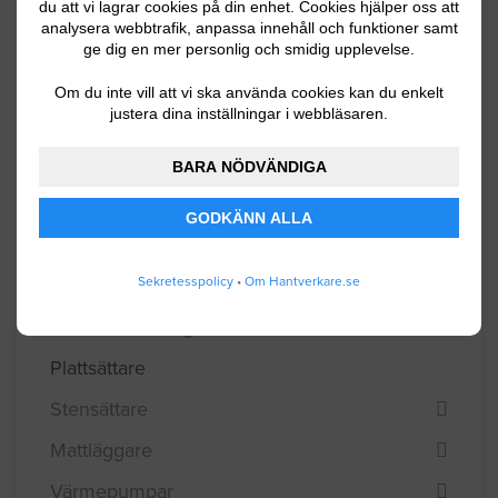
du att vi lagrar cookies på din enhet. Cookies hjälper oss att
analysera webbtrafik, anpassa innehåll och funktioner samt
Murare
ge dig en mer personlig och smidig upplevelse.
Arkitekter
Om du inte vill att vi ska använda cookies kan du enkelt
justera dina inställningar i webbläsaren.
Snickare
Golvläggare
BARA NÖDVÄNDIGA
Plåtslagare
GODKÄNN ALLA
Glasmästare
Sekretesspolicy
•
Om Hantverkare.se
Besiktningsmän
Kvalitetsansvariga
Plattsättare
Stensättare
Mattläggare
Värmepumpar