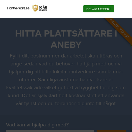
BE OM OFFERT
GRATIS TJÄNST
HITTA PLATTSÄTTARE I
ANEBY
Fyll i ditt postnummer där arbetet ska utföras och
ange sedan vad du behöver ha hjälp med och vi
hjälper dig att hitta lokala hantverkare som lämnar
offerter. Samtliga anslutna hantverkare är
kvalitetssäkrade vilket get extra trygghet för dig som
kund. Det är självklart helt kostnadsfritt att använda
vår tjänst och du förbinder dig inte till något.
Vad kan vi hjälpa dig med?