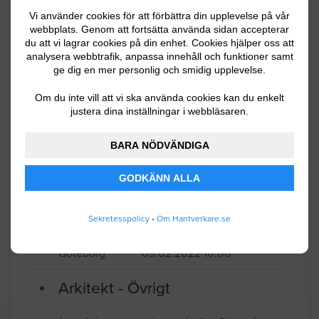
Vi använder cookies för att förbättra din upplevelse på vår
Vi ska bygga om råvind i vårt brf till
webbplats. Genom att fortsätta använda sidan accepterar
du att vi lagrar cookies på din enhet. Cookies hjälper oss att
lägenheter, på plantagegatan 3 i
analysera webbtrafik, anpassa innehåll och funktioner samt
Göteborg, ytan är ca 300kvm, vi skulle
ge dig en mer personlig och smidig upplevelse.
vilja få arkitektritningar på vad som kan
Om du inte vill att vi ska använda cookies kan du enkelt
göras. Det är ingen hiss upp till vinden,
justera dina inställningar i webbläsaren.
så vi utgår från att vi behöver bygga
flera mindre lägenheter upp till 35kvm
BARA NÖDVÄNDIGA
Göteborg
01.09.2025 19:30
GODKÄNN ALLA
Arkitekt - Övrigt
Sekretesspolicy
•
Om Hantverkare.se
Vi vill ha en friggebod som ska passar
med resten av huset. Helst En rund bodd
som ska vara kontor och förvaring.
Göteborg
09.02.2022 10:06