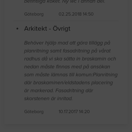
centrala Göteborg. Lägenheten är på
250kvm. Jag vill ha nytt kök i matsalen
som är i centrala delen av lägenheten isf
befintliga köket. Ny wc i annan del.
Göteborg
02.25.2018 14:50
Arkitekt - Övrigt
Behöver hjälp mad att göra tillägg på
planritning samt fasadritning på vårat
radhus då vi ska sätta in braskamin och
nedan måste finnas med på ansökan
som måste lämnas till komun:Planritning
där braskaminen/eldstadens placering
är markerad. Fasadritning där
skorstenen är inritad.