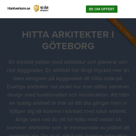
BE OM OFFERT
GRATIS TJÄNST
HITTA ARKITEKTER I
GÖTEBORG
En arkitekt jobbar med arkitektur och planerar och
ritar byggnader. En arkitekt har långt mycket mer än
bara designen på byggnaden att hålla reda på.
Duktiga arkitekter vet exakt hur man sätter samman
design med funktionalitet och konstruktion. Att hitta
en duktig arkitekt är inte så lätt alla gånger men vi
hjälper dig att komma i kontakt med lokal arkitekt.
Ange bara vad du vill ha hjälp med nedan så
kommer arkitekter som är intresserade av jobbet att
kontakta dig. Du skall alltså inte behöva jaga olika