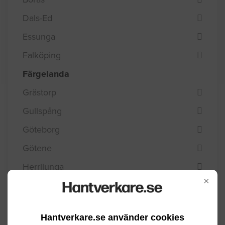
Dals-Ed
Essunga
Falköping
Färgelanda
Grästorp
Gullspång
Göteborg
Götene
Herrljunga
×
Hjo
Härryda
Hantverkare.se använder cookies
Karlsborg