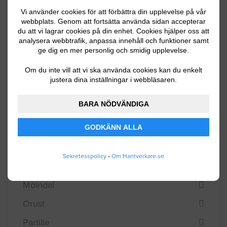
Vi använder cookies för att förbättra din upplevelse på vår
Kungälv
webbplats. Genom att fortsätta använda sidan accepterar
du att vi lagrar cookies på din enhet. Cookies hjälper oss att
Lerum
analysera webbtrafik, anpassa innehåll och funktioner samt
ge dig en mer personlig och smidig upplevelse.
Lidköping
Om du inte vill att vi ska använda cookies kan du enkelt
Lilla Edet
justera dina inställningar i webbläsaren.
Lysekil
BARA NÖDVÄNDIGA
Mariestad
GODKÄNN ALLA
Mark
Mellerud
Sekretesspolicy
•
Om Hantverkare.se
Munkedal
Mölndal
Orust
Partille