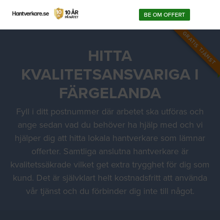
BE OM OFFERT
GRATIS TJÄNST
HITTA
KVALITETSANSVARIGA I
FÄRGELANDA
Fyll i ditt postnummer där arbetet ska utföras och
ange sedan vad du behöver ha hjälp med och vi
hjälper dig att hitta lokala hantverkare som lämnar
offerter. Samtliga anslutna hantverkare är
kvalitetssäkrade vilket get extra trygghet för dig som
kund. Det är självklart helt kostnadsfritt att använda
vår tjänst och du förbinder dig inte till något.