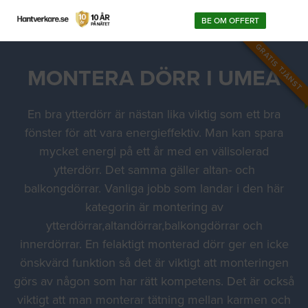
BE OM OFFERT
GRATIS TJÄNST
MONTERA DÖRR I UMEÅ
En bra ytterdörr är nästan lika viktig som ett bra
fönster för att vara energieffektiv. Man kan spara
mycket energi på ett år med en välisolerad
ytterdörr. Det samma gäller altan- och
balkongdörrar. Vanliga jobb som landar i den här
kategorin är montering av
ytterdörrar,altandörrar,balkongdörrar och
innerdörrar. En felaktigt monterad dörr ger en icke
önskvärd funktion så det är viktigt att monteringen
görs av någon som har rätt kompetens. Det är också
viktigt att man monterar tätning mellan karmen och