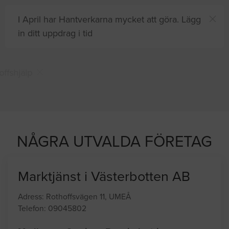
I April har Hantverkarna mycket att göra. Lägg
in ditt uppdrag i tid
Du och
8 andra
på sajten letar efter proffshjälp
just nu
NÅGRA UTVALDA FÖRETAG
Marktjänst i Västerbotten AB
Adress: Rothoffsvägen 11, UMEÅ
Telefon: 09045802