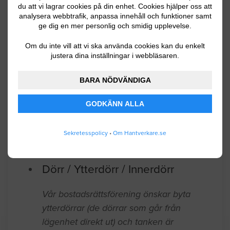
hus 2) stuprännors lossnade fästen,
du att vi lagrar cookies på din enhet. Cookies hjälper oss att
analysera webbtrafik, anpassa innehåll och funktioner samt
justering och förmodligen viss
ge dig en mer personlig och smidig upplevelse.
komplettering.
Om du inte vill att vi ska använda cookies kan du enkelt
justera dina inställningar i webbläsaren.
Umeå
08.29.2024 05:26
Dörr / Ytterdörr / Innerdörr
BARA NÖDVÄNDIGA
GODKÄNN ALLA
Dörren ej tät man ser ljus ut till
trapphuset.
Sekretesspolicy
•
Om Hantverkare.se
Umeå
01.20.2022 17:53
Dörr / Ytterdörr / Innerdörr
Vår bostadsrättsförening önskar byta
ytterdörrar (de dörrar som går från
lägenhet direkt ut) och tanken är