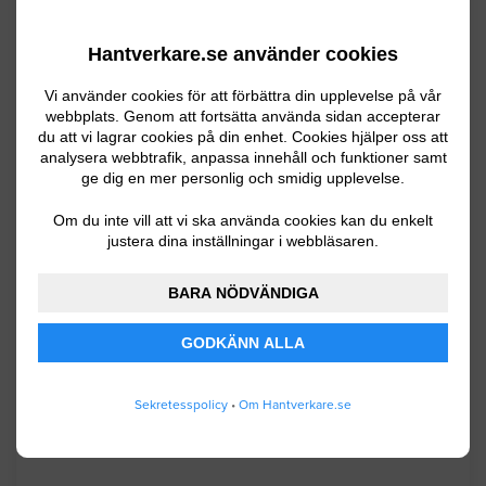
Dörr / Ytterdörr / Innerdörr
Hantverkare.se använder cookies
Hej, jag behöver hjälp med att montera
upp min nya balkongdörr. Vill gärna få
Vi använder cookies för att förbättra din upplevelse på vår
en offert innan jag bestämmer mig.
webbplats. Genom att fortsätta använda sidan accepterar
du att vi lagrar cookies på din enhet. Cookies hjälper oss att
analysera webbtrafik, anpassa innehåll och funktioner samt
Stockholm
07.08.2026 08:42
ge dig en mer personlig och smidig upplevelse.
Dörr / Ytterdörr / Innerdörr
Om du inte vill att vi ska använda cookies kan du enkelt
justera dina inställningar i webbläsaren.
Vill byta ut två par dörrar till skjutdörrar
BARA NÖDVÄNDIGA
som ska gå inuti väggen
GODKÄNN ALLA
Stockholm
06.29.2026 16:26
Dörr / Ytterdörr / Innerdörr
Sekretesspolicy
•
Om Hantverkare.se
Byta till nya innerdörrar i lägenhet.
Befintliga mått på innerdörrar är B 82, 5