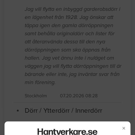
Dörr / Ytterdörr / Innerdörr
Jag vill flytta en inbyggd garderobsdörr i
en lägenhet från 1928. Jag önskar att
täppa igen den gamla dörröppningen
samt behålla originaldörr och lister för
att återanvända dessa till den nya
dörröppningen som ska öppnas från
hallen. Jag vet ännu inte i nuläget om
väggen jag vill flytta dörröppningen till är
bärande eller inte, jag inväntar svar från
min förening.
Stockholm
07.20.2026 08:28
×