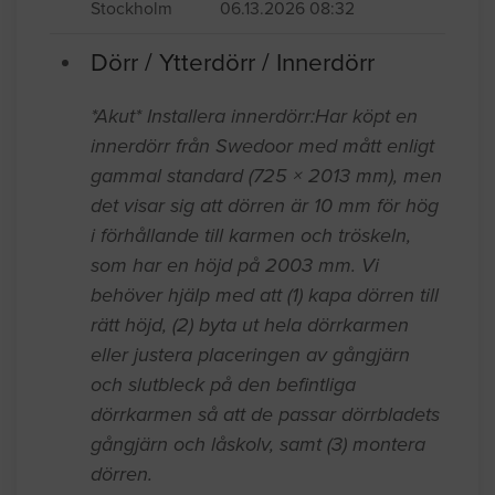
existing door and frame. In short, the
work involves:
Stockholm
06.13.2026 08:32
Dörr / Ytterdörr / Innerdörr
*Akut* Installera innerdörr:Har köpt en
innerdörr från Swedoor med mått enligt
gammal standard (725 × 2013 mm), men
det visar sig att dörren är 10 mm för hög
i förhållande till karmen och tröskeln,
som har en höjd på 2003 mm. Vi
behöver hjälp med att (1) kapa dörren till
rätt höjd, (2) byta ut hela dörrkarmen
eller justera placeringen av gångjärn
och slutbleck på den befintliga