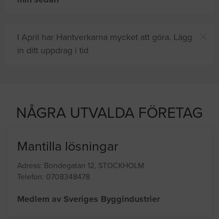
I April har Hantverkarna mycket att göra. Lägg
in ditt uppdrag i tid
8 andra
på sajten letar efter proffshjälp
NÅGRA UTVALDA FÖRETAG
Mantilla lösningar
Adress: Bondegatan 12, STOCKHOLM
Telefon: 0708348478