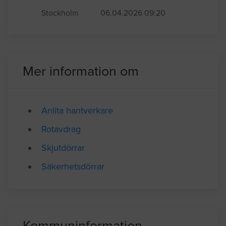
dörrkarmen så att de passar dörrbladets
gångjärn och låskolv, samt (3) montera
dörren.
Stockholm
06.04.2026 09:20
Mer information om
Anlita hantverkare
Rotavdrag
Skjutdörrar
Säkerhetsdörrar