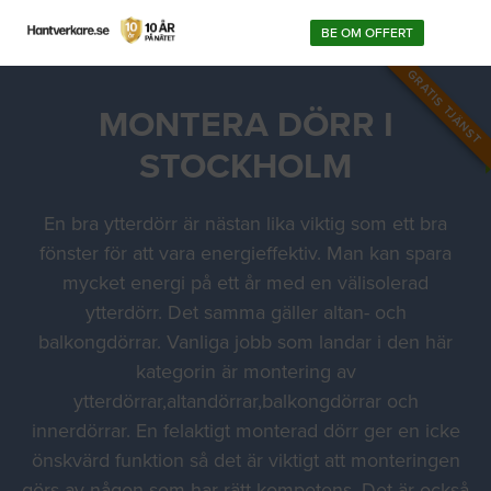
BE OM OFFERT
GRATIS TJÄNST
MONTERA DÖRR I
STOCKHOLM
En bra ytterdörr är nästan lika viktig som ett bra
fönster för att vara energieffektiv. Man kan spara
mycket energi på ett år med en välisolerad
ytterdörr. Det samma gäller altan- och
balkongdörrar. Vanliga jobb som landar i den här
kategorin är montering av
ytterdörrar,altandörrar,balkongdörrar och
innerdörrar. En felaktigt monterad dörr ger en icke
önskvärd funktion så det är viktigt att monteringen
görs av någon som har rätt kompetens. Det är också